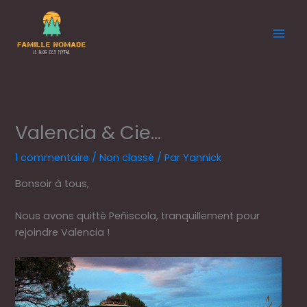
Aller
au
contenu
Valencia & Cie…
1 commentaire
/
Non classé
/ Par
Yannick
Bonsoir à tous,
Nous avons quitté Peñiscola, tranquillement pour
rejoindre Valencia !