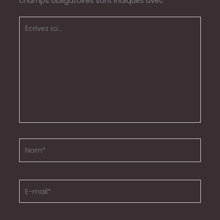
champs obligatoires sont indiqués avec
*
Écrivez
ici…
Nom*
E-
mail*