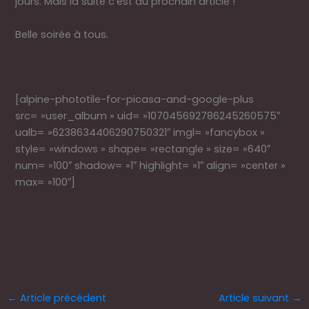
jours. Mais la suite c’est au prochain article !
Belle soirée à tous.
[alpine-phototile-for-picasa-and-google-plus
src= »user_album » uid= »107045692786245260575″
ualb= »6238634406290750321″ imgl= »fancybox »
style= »windows » shape= »rectangle » size= »640″
num= »100″ shadow= »1″ highlight= »1″ align= »center »
max= »100″]
←
Article précédent
Article suivant
→