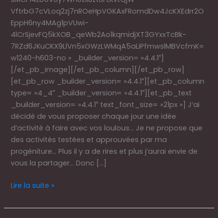
VftrbG7cVLoq2zj7nROeHpVGKAxFRomdDw4JcKXEdrr2O
EppH6ny4MAg1pVUwi-
4lCrSjevFQ5kXOB_qeWb2Ao1kqmidjXT3GYxxTcBk-
7RZd6JKuCKX9LlVn5xGWzLWMqA5aLiPfmwslMBVcfmK=
w1240-h603-no » _builder_version= »4.4.1″]
[/et_pb_image][/et_pb_column][/et_pb_row]
[et_pb_row _builder_version= »4.4.1″][et_pb_column
type= »4_4″ _builder_version= »4.4.1″][et_pb_text
_builder_version= »4.4.1″ text_font_size= »21px »] J’ai
décidé de vous proposer chaque jour une idée
d’activité à faire avec vos loulous… Je ne propose que
des activités testées et approuvées par ma
progéniture… Plus il y a de rires et plus j’aurai envie de
vous la partager… Donc […]
Lire la suite »