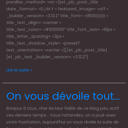
parallax_method= »on »][et_pb_post_title
date_format= »D j M Y » featured_image= »off »
_builder_version= »3.12.2″ title_font= »|800||||||| »
title_text_align= »center »
title_text_color= »#000000″ title_font_size= »61px »
title_letter_spacing= »2px »
title_text_shadow_style= »preset1″
text_orientation= »center »][/et_pb_post_title]
[et_pb_text _builder_version= »3.12.2″]
Lire la suite »
On vous dévoile tout…
On
vous
dévoile
Bonjour à tous, cher lecteur fidèle de ce blog peu actif
tout…
ces derniers temps… Vous l’attendiez, on a joué avec
votre frustration, aujourd’hui on vous révèle la suite de