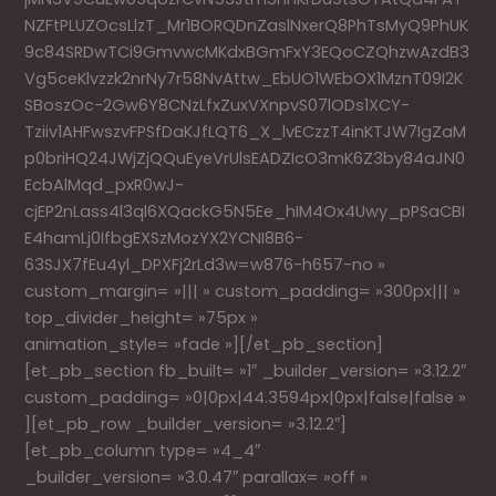
NZFtPLUZOcsLlzT_Mr1BORQDnZaslNxerQ8PhTsMyQ9PhUK
9c84SRDwTCi9GmvwcMKdxBGmFxY3EQoCZQhzwAzdB3
Vg5ceKlvzzk2nrNy7r58NvAttw_EbUO1WEbOX1MznT09I2K
SBoszOc-2Gw6Y8CNzLfxZuxVXnpvS07lODs1XCY-
Tziiv1AHFwszvFPSfDaKJfLQT6_X_lvECzzT4inKTJW7IgZaM
p0briHQ24JWjZjQQuEyeVrUlsEADZIcO3mK6Z3by84aJN0
EcbAlMqd_pxR0wJ-
cjEP2nLass4l3ql6XQackG5N5Ee_hIM4Ox4Uwy_pPSaCBI
E4hamLj0IfbgEXSzMozYX2YCNI8B6-
63SJX7fEu4yl_DPXFj2rLd3w=w876-h657-no »
custom_margin= »||| » custom_padding= »300px||| »
top_divider_height= »75px »
animation_style= »fade »][/et_pb_section]
[et_pb_section fb_built= »1″ _builder_version= »3.12.2″
custom_padding= »0|0px|44.3594px|0px|false|false »
][et_pb_row _builder_version= »3.12.2″]
[et_pb_column type= »4_4″
_builder_version= »3.0.47″ parallax= »off »