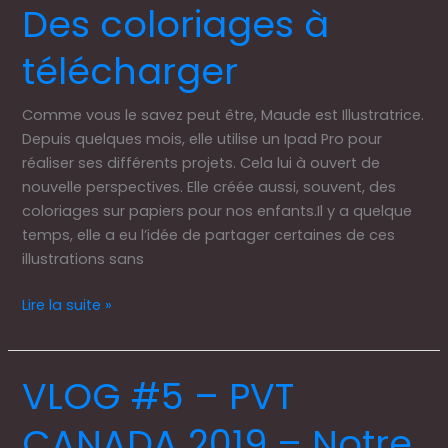
Des coloriages à
Des
coloriages
télécharger
à
télécharger
Comme vous le savez peut être, Maude est Illustratrice.
Depuis quelques mois, elle utilise un Ipad Pro pour
réaliser ses différents projets. Cela lui à ouvert de
nouvelle perspectives. Elle créée aussi, souvent, des
coloriages sur papiers pour nos enfants.Il y a quelque
temps, elle a eu l’idée de partager certaines de ces
illustrations sans
Lire la suite »
VLOG #5 – PVT
VLOG
#5
CANADA 2019 – Notre
–