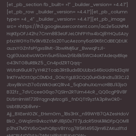
potion
[et_pb_section fb_built= »1″ _builder_version= »4.4.1″]
de
[et_pb_row _builder_version= »4.4.1″][et_pb_column
Georges
type= »4_4″ _builder_version= »4.4.1″][et_pb_image
Bouillon
src= »https://lh3.googleusercontent.com/ac2e5oLNPM
HqKEpOFJ42hz7Cnm883eUFJeLOhFPYhx4bQj8YHQuSAzy
ptxzWGYoTlv9kVBZcSs20TucAezony6aS9K6tCdBEQErLIK
auzxYGZnfsPfgxs8Mt-3bwRMj6ur_BwwqPzJl-
QgE0UaoEwUWOm5uH51aw2r6b8k5WCI4oKfAdeqvBlqe
o43NTG8uRBkZ5_Cn4pdZRTQqq-
WUtaN9uUR7yYHRZTcab3Rt8udx8DULIbxS46IoUdtHd3qW
1nKfYw1OttOpC0MDd_0OIcYgLB3CQQ0uH0idndtu3l3CJ2
Jbxy8kVnZI7o0zWkGaKQ1Rv4_5qDahuXxLmcH8BJ1i3jsG
B32fz_7dVCceeG0qo7QSlm2RTUm44cR_QQ0cgP9V8F
DUSmlmW1739YqgnqMzcgiS_fnDQTt9yzfA3pRwOk0-
UsbtBUQb8vnr-
Ajj_BXEenlGZK_EHxmGm_1Bs3HX_n99WYB7QAZesHdoV
BkO_GWqSm9vkozYMPJl8jS0x7T7jLdcR5tHA1RkDFpQOM1l
p3hd7M2YU6oQwhQBpV8tYcg7B5R14952jmI6ZAKuzlftd
sMCPI4zD0VUy7WhUzil8ztUFLKvtQjW-