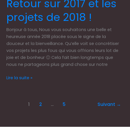
Retour sur 2017 et les
sur
projets de 2018 !
2017
et
les
Bonjour à tous, Nous vous souhaitons une belle et
projets
heureuse année 2018 placée sous le signe de la
de
douceur et la bienveillance. Qu’elle voit se concrétiser
2018
vos projets les plus fous qui vous offrions leurs lot de
!
joie et de bonheur 🙂 Cela fait bien longtemps que
nous ne partageons plus grand chose sur notre
Lire la suite »
1
2
…
5
Suivant
→