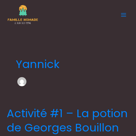
Aller
au
contenu
Yannick
Activité #1 – La potion
Activité
#1
de Georges Bouillon
–
La