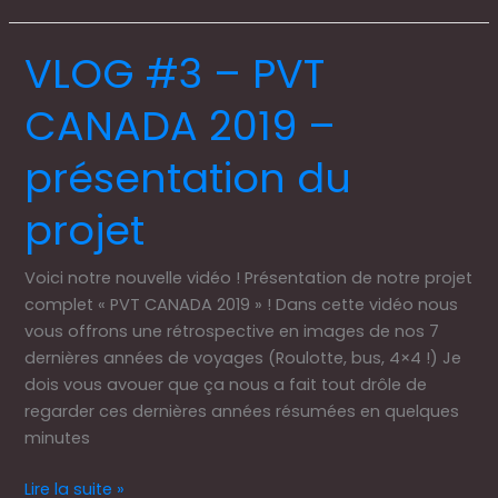
VLOG #3 – PVT
VLOG
#3
CANADA 2019 –
–
PVT
présentation du
CANADA
2019
projet
–
présentation
du
Voici notre nouvelle vidéo ! Présentation de notre projet
projet
complet « PVT CANADA 2019 » ! Dans cette vidéo nous
vous offrons une rétrospective en images de nos 7
dernières années de voyages (Roulotte, bus, 4×4 !) Je
dois vous avouer que ça nous a fait tout drôle de
regarder ces dernières années résumées en quelques
minutes
Lire la suite »