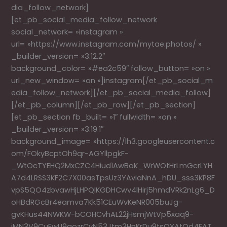
dia_follow_network]
[et_pb_social_media_follow_network
social_network= »instagram »
url= »https://www.instagram.com/mytae.photos/ »
_builder_version= »3.12.2″
background_color= »#ea2c59″ follow_button= »on »
url_new_window= »on »]instagram[/et_pb_social_m
edia_follow_network][/et_pb_social_media_follow]
[/et_pb_column][/et_pb_row][/et_pb_section]
[et_pb_section fb_built= »1″ fullwidth= »on »
_builder_version= »3.19.1″
background_image= »https://lh3.googleusercontent.c
om/FOkyBcptOh9qr-AGYllpgkF-
_WtOcTYEHQ2MxCZC4Hiud1AwBoK_WrWOtHrLmGcrLYH
A7d4LRSS3KF2C7X00asTpsUz3YAviaNnA_hDU_sss3KP8F
vpS5QO4zbvawHjLHPQIKGDHCwv4lHirj5hmdVRk2nLg6_D
oHBdRGcBr4eamva7Kk51CEuWvKeNR005buJg-
gvKHus44NWKW-bCOHCvhAL22jHsmjWtVp5xaq9-
jMN3V9CuEwU9qozrCvN53Jtm3HnKrDu9tsOYAtQd4FAT