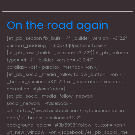
On the road again
On
the
road
[et_pb_section fb_built= »1″ _builder_version= »3.12.2″
again
custom_padding= »0|0px|0|0px|false|false »]
[et_pb_row _builder_version= »3.12.2″][et_pb_column
type= »4_4″ _builder_version= »3.0.47″
parallax= »off » parallax_method= »on »]
[et_pb_social_media_follow follow_button= »on »
_builder_version= »3.12.2″ text_orientation= »center »
animation_style= »fade »]
[et_pb_social_media_follow_network
social_network= »facebook »
url= »https://www.facebook.com/mytaerencontrelem
onde/ » _builder_version= »3.12.2″
background_color= »#3b5998″ follow_button= »on »
url_new_window= »on »]facebook[/et_pb_social_me