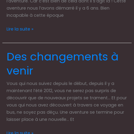
l’aventure. Car c’est bien de cela dont il s’agit là ! Cette
aventure nous l’avons démarré il y a 6 ans. Bien
incapable à cette époque
Lire la suite »
Des changements à
Des
changements
venir
à
venir
Vous qui nous suivez depuis le début, depuis il y a
maintenant l’été 2012, vous ne serez pas surpris de
découvrir que de nouveaux projets se trament… Et pour
vous qui nous avez découvert à travers ce voyage en
bus, ne soyez pas déçu. Une aventure se termine pour
laisser place à une nouvelle… Et
Lire la suite »