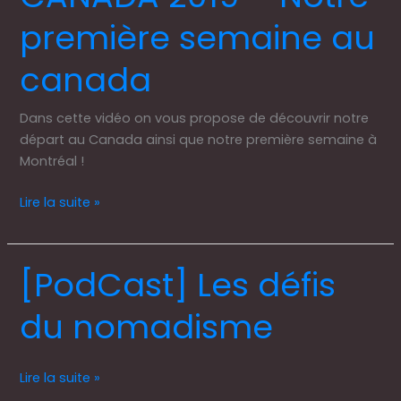
PVT
première semaine au
CANADA
2019
canada
–
Notre
première
Dans cette vidéo on vous propose de découvrir notre
semaine
départ au Canada ainsi que notre première semaine à
au
Montréal !
canada
Lire la suite »
[PodCast] Les défis
[PodCast]
Les
du nomadisme
défis
du
nomadisme
Lire la suite »