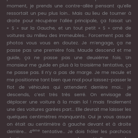
moment, je prends une contre-allée pensant qu’elle
ressortait un peu plus loin… Mais au lieu de tourner à
droite pour récupérer l’allée principale, ça faisait un
« S » sur la Gauche, et un tout petit « S » orné de
voitures au milieu des immeubles… Forcement pas de
photos vous vous en doutez. Je m’engage, ça ne
passe pas une première fois. Maude descend et me
guide, ça ne passe pas une deuxième fois. Un
monsieur me guide en plus à la troisième tentative, ça
ne passe pas. Il n’y a pas de marge. Je me recule et
me positionne tant bien que mal pour laissez-passer le
flot de véhicules qui attendent derrière moi… je
descends, c’est très très serré. On envisage de
déplacer une voiture à la main lol ! mais finalement
une des voitures garées part… Elle devrait me laisser les
quelques centimètres manquants. Oui je vous assure
on était au centimètre à gauche devant et à droite
ème
derrière… 4
tentative… Je dois frôler les parchocs