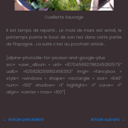
Cueillette Sauvage
Il est temps de repartir… Le mois de mars est arrivé, le
printemps pointe le bout de son nez dans cette partie
de l’Espagne… La suite c’est au prochain article…
[alpine-phototile-for-picasa-and-google-plus
src= »user_album » uid= »107045692786245260575″
ualb= »6258282510192456353″ imgl= »fancybox »
style= »windows » shape= »rectangle » size= »640″
num= »100″ shadow= »1″ highlight= »1″ curve= »1″
align= »center » max= »100″]
←
Article précédent
Article suivant
→