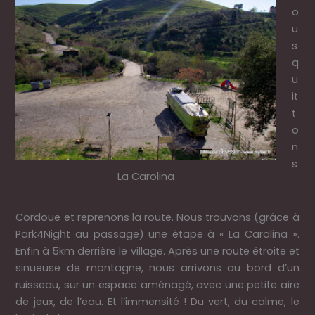
o
u
s
q
u
it
t
o
n
s
La Carolina
Cordoue et reprenons la route. Nous trouvons (grâce à
Park4Night au passage) une étape à « La Carolina ».
Enfin à 5km derrière le village. Après une route étroite et
sinueuse de montagne, nous arrivons au bord d’un
ruisseau, sur un espace aménagé, avec une petite aire
de jeux, de l’eau. Et l’immensité ! Du vert, du calme, le