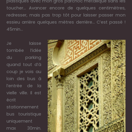
plastiques avec mon gros parchoc métallique sans les
toucher… Avancer encore de quelques centimètres,
redresser, mais pas trop tôt pour laisser passer mon
essieu arrière quelques mètres derrière… C’est passé !
45min…
Je laisse
tombée l’idée
du parking
quand tout d’à
coup je vois au
loin des bus à
l’entrée de la
vielle ville. Il est
écrit
stationnement
bus touristique
uniquement
max 30min.