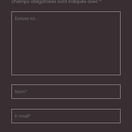
champs obligatoires sont indiqués avec
*
Écrivez
ici…
Nom*
E-
mail*